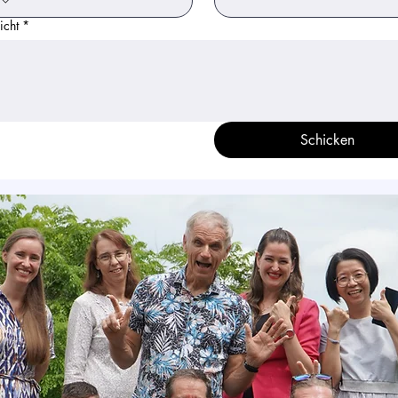
icht
*
Schicken