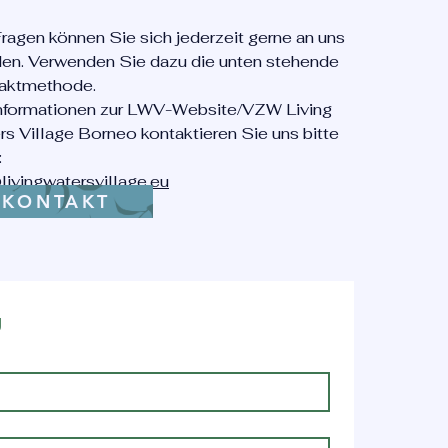
ern
.
m.“
ragen können Sie sich jederzeit gerne an uns
en. Verwenden Sie dazu die unten stehende
aublich.
aktmethode.
n
Informationen zur LWV-Website/VZW Living
punkt
s Village Borneo kontaktieren Sie uns bitte
:
rdrama,
livingwatersvillage.eu
KONTAKT
er
zigung
g
ti
tellten.
aublich.“