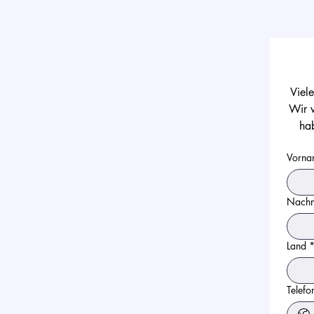
Viel
Wir w
ha
Vorna
Nach
Land
Telefo