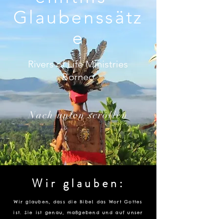
Glaubenssätz
e
Rivers of Life Ministries
Borneo
Nach unten scrollen
Wir glauben:
Wir glauben, dass die Bibel das Wort Gottes
ist. Sie ist genau, maßgebend und auf unser