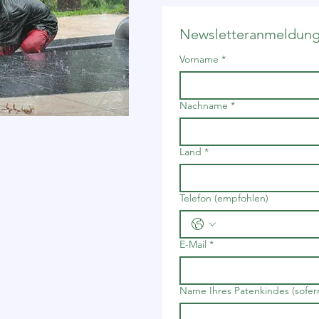
Newsletteranmeldun
Vorname
*
Nachname
*
Land
*
Telefon (empfohlen)
E-Mail
*
Name Ihres Patenkindes (sofer