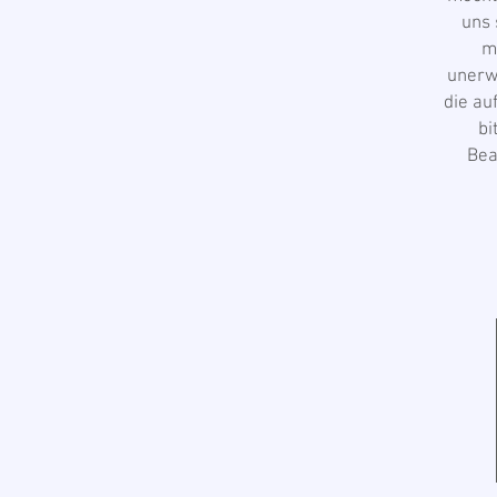
uns 
m
unerwa
die au
bi
Bea