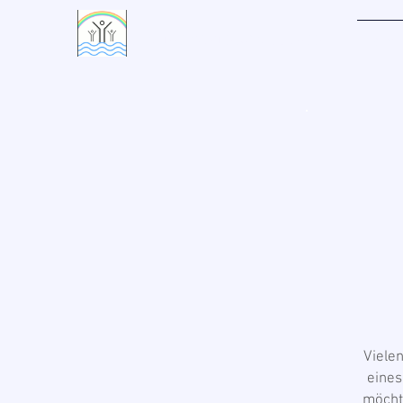
LIVING WATERS VILLAGE
Heim
Viele
eines
möcht