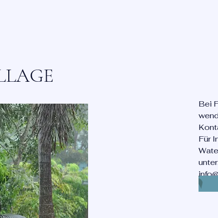
ILLAGE
Bei F
wend
Kont
Für 
Water
unter
info@