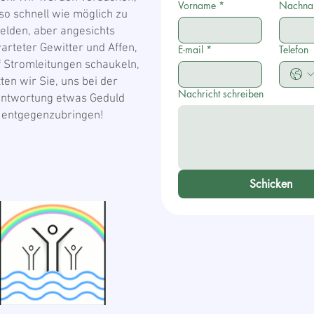
Vorname
*
Nachn
so schnell wie möglich zu
elden, aber angesichts
rteter Gewitter und Affen,
E-mail
*
Telefon
f Stromleitungen schaukeln,
tten wir Sie, uns bei der
Nachricht schreiben
ntwortung etwas Geduld
entgegenzubringen!
Schicken