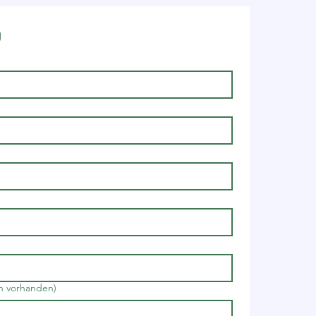
g
n vorhanden)